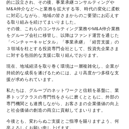
的に設立され、その後、事業承継コンサルティングや
M&A仲介などへと業務を拡大する等、時代の変化に柔軟
に対応しながら、地域の皆さまからのご要望にお応えす
る取り組みを続けてまいりました。
その後、これらのコンサルティング業務やM&A仲介業務
をグループ会社に移管し、以降はファンド運営を通じた
「ベンチャーキャピタル」「事業承継」「経営支援」の
３領域を柱とする投資専門会社として、投資先企業さま
に対する包括的な支援に取り組んでおります。
現在、地域経済を取り巻く環境は一層複雑化し、企業が
持続的な成長を遂げるためには、より高度かつ多様な支
援が求められています。
私たちは、グループのネットワークと信頼を基盤に、業
界トップクラスの専門性をさらに磨くとともに、外部の
専門機関とも連携しながら、お客さまの企業価値の向上
と社会価値の創造の両立に貢献してまいります。
今後とも、変わらぬご支援とご指導を賜りますよう、何
卒よろしくお願い申し上げます。