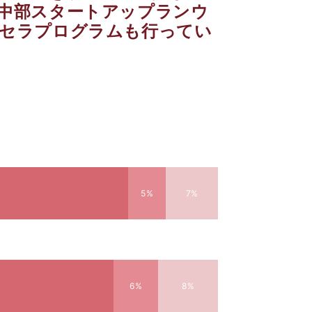
中部スタートアップランウ
クセラプログラムも行ってい
5%
7%
6%
8%